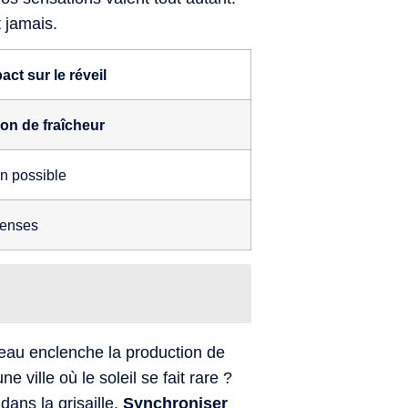
t jamais.
act sur le réveil
ion de fraîcheur
on possible
tenses
veau enclenche la production de
e ville où le soleil se fait rare ?
ans la grisaille.
Synchroniser