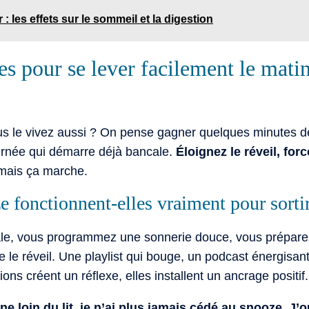
r : les effets sur le sommeil et la digestion
es pour se lever facilement le matin
 le vivez aussi ? On pense gagner quelques minutes de r
urnée qui démarre déjà bancale.
Éloignez le réveil, forc
, mais ça marche.
 fonctionnent-elles vraiment pour sortir 
ale, vous programmez une sonnerie douce, vous prépare
me le réveil. Une playlist qui bouge, un podcast énergisan
ons créent un réflexe, elles installent un ancrage positif.
e loin du lit, je n’ai plus jamais cédé au snooze. J’o