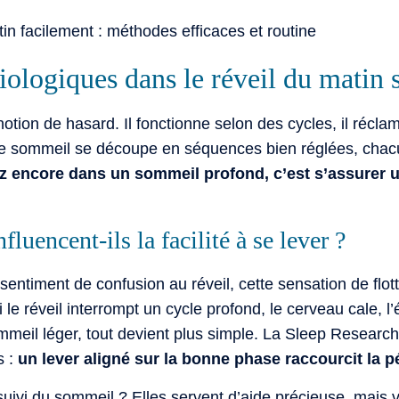
iologiques dans le réveil du matin s
notion de hasard. Il fonctionne selon des cycles, il réclame
e sommeil se découpe en séquences bien réglées, chacu
gez encore dans un sommeil profond, c’est s’assurer
luencent-ils la facilité à se lever ?
timent de confusion au réveil, cette sensation de flott
 le réveil interrompt un cycle profond, le cerveau cale, 
mmeil léger, tout devient plus simple. La Sleep Research 
s :
un lever aligné sur la bonne phase raccourcit la
suivi du sommeil ? Elles servent d’aide précieuse, mais v