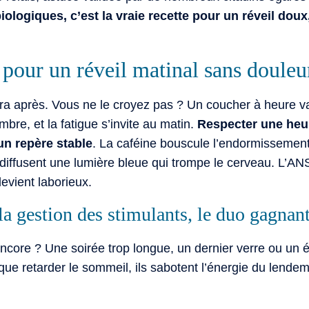
ologiques, c’est la vraie recette pour un réveil doux
 pour un réveil matinal sans douleu
dra après. Vous ne le croyez pas ? Un coucher à heure va
ambre, et la fatigue s’invite au matin.
Respecter une heure
un repère stable
. La caféine bouscule l’endormissement s
 diffusent une lumière bleue qui trompe le cerveau. L’AN
devient laborieux.
a gestion des stimulants, le duo gagnant
core ? Une soirée trop longue, un dernier verre ou un ép
que retarder le sommeil, ils sabotent l’énergie du lende