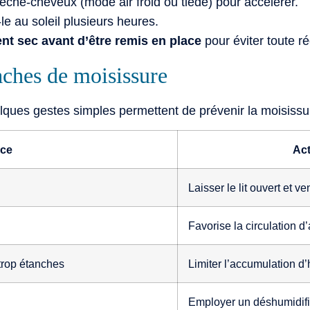
sèche-cheveux (mode air froid ou tiède) pour accélérer.
-le au soleil plusieurs heures.
nt sec avant d’être remis en place
pour éviter toute ré
taches de moisissure
lques gestes simples permettent de prévenir la moisissu
ce
Act
Laisser le lit ouvert et v
Favorise la circulation d
trop étanches
Limiter l’accumulation d
Employer un déshumidifi