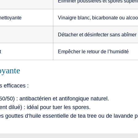
Éliminer poussières et spores superfi
nettoyante
Vinaigre blanc, bicarbonate ou alcoo
Détacher et désinfecter sans abîmer l
t
Empêcher le retour de l’humidité
oyante
s efficaces :
50/50) : antibactérien et antifongique naturel.
t dilué) : idéal pour tuer les spores.
 gouttes d’huile essentielle de tea tree ou de lavande po