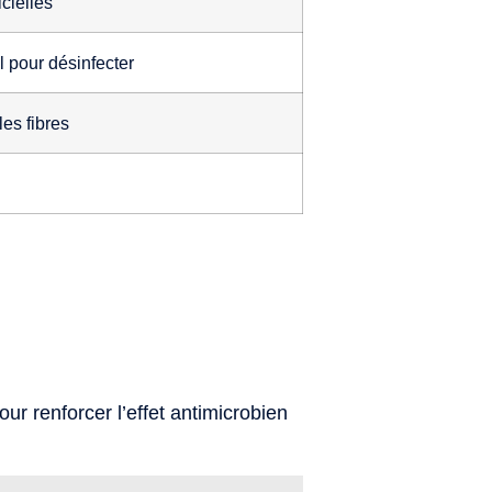
cielles
l pour désinfecter
es fibres
ur renforcer l’effet antimicrobien