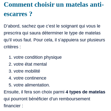
Comment choisir un matelas anti-
viscoélastique
escarre
Alova XXL
gaufrier
escarres ?
EPSUS
classe 1B
D’abord, sachez que c’est le soignant qui vous le
prescrira qui saura déterminer le type de matelas
qu’il vous faut. Pour cela, il s’appuiera sur plusieurs
critères :
votre condition physique
votre état mental
votre mobilité
votre continence
votre alimentation.
Ensuite, il fera son choix parmi
4 types de matelas
qui pourront bénéficier d’un remboursement
financier :