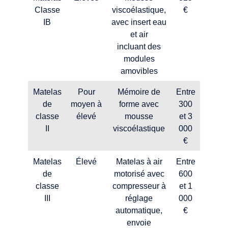
Classe
viscoélastique,
€
an
IB
avec insert eau
et air
incluant des
modules
amovibles
Matelas
Pour
Mémoire de
Entre
Tous 
de
moyen à
forme avec
300
an
classe
élevé
mousse
et 3
II
viscoélastique
000
€
Matelas
Élevé
Matelas à air
Entre
Tous 
de
motorisé avec
600
an
classe
compresseur à
et 1
III
réglage
000
automatique,
€
envoie