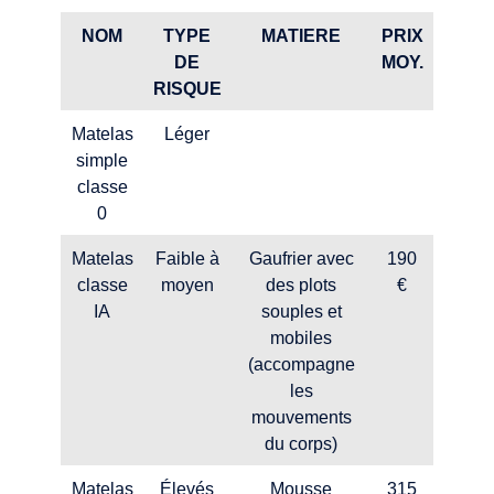
NOM
TYPE
MATIERE
PRIX
DE
MOY.
CHA
RISQUE
Matelas
Léger
simple
classe
0
Matelas
Faible à
Gaufrier avec
190
Tous
classe
moyen
des plots
€
an
IA
souples et
mobiles
(accompagne
les
mouvements
du corps)
Matelas
Élevés
Mousse
315
Tous 