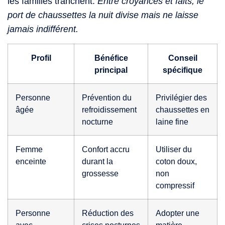
les familles tranchent.
Entre croyances et faits, le
port de chaussettes la nuit divise mais ne laisse
jamais indifférent.
Profil
Bénéfice
Conseil
principal
spécifique
Personne
Prévention du
Privilégier des
âgée
refroidissement
chaussettes en
nocturne
laine fine
Femme
Confort accru
Utiliser du
enceinte
durant la
coton doux,
grossesse
non
compressif
Personne
Réduction des
Adopter une
avec
crises nocturnes
matière