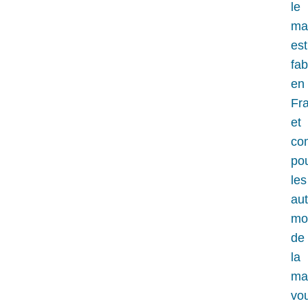
le
ma
est
fab
en
Fr
et
co
po
les
aut
mo
de
la
ma
vo