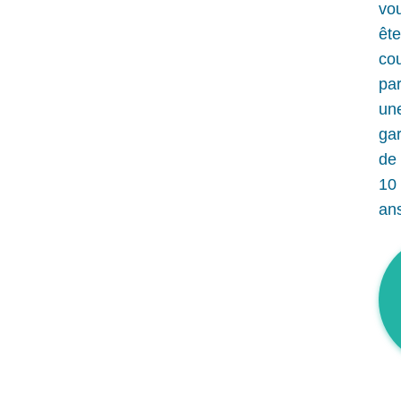
vo
êt
co
pa
un
gar
de
10
an