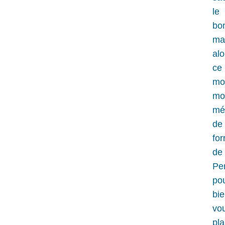
le
bo
mai
alo
ce
mo
mo
mé
de
fo
de
Pe
pou
bi
vo
pla