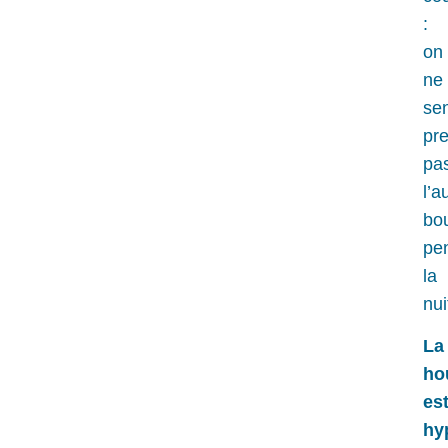
:
on
ne
se
pr
pa
l’a
bo
pe
la
nui
La
ho
es
hy