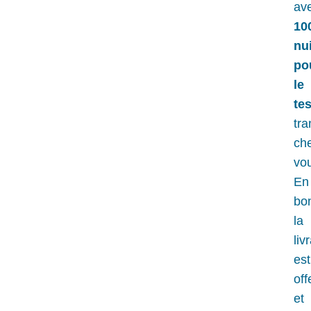
av
10
nu
po
le
tes
tra
ch
vo
En
bo
la
liv
est
off
et