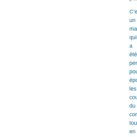
C’e
un
ma
qui
a
été
pe
po
ép
les
co
du
cor
tou
en