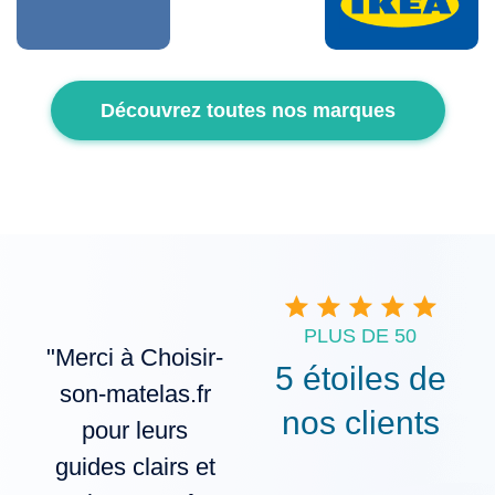
Découvrez toutes nos marques
PLUS DE 50
"Merci à Choisir-
"Les guides de
5 étoiles de
son-matelas.fr
Choisir-son-
nos clients
pour leurs
matelas.fr sont
guides clairs et
vraiment bien