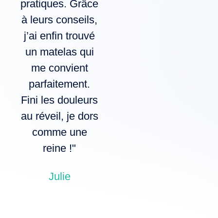
pratiques. Grâce
faits. En
à leurs conseils,
quelques
j’ai enfin trouvé
minutes, j’ai
un matelas qui
compris ce qu’il
me convient
me fallait et je
parfaitement.
suis super
Fini les douleurs
content de mon
au réveil, je dors
choix. Je
comme une
recommande
reine !"
sans hésiter !"
Julie
Lucas
d'après les avis
d'Envato