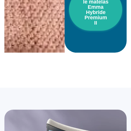
le matelas
Emma
Hybride
Premium
II